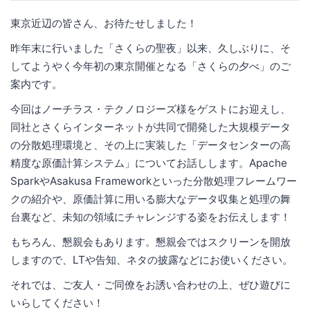
東京近辺の皆さん、お待たせしました！
昨年末に行いました「さくらの聖夜」以来、久しぶりに、そ
してようやく今年初の東京開催となる「さくらの夕べ」のご
案内です。
今回はノーチラス・テクノロジーズ様をゲストにお迎えし、
同社とさくらインターネットが共同で開発した大規模データ
の分散処理環境と、その上に実装した「データセンターの高
精度な原価計算システム」についてお話しします。Apache
SparkやAsakusa Frameworkといった分散処理フレームワー
クの紹介や、原価計算に用いる膨大なデータ収集と処理の舞
台裏など、未知の領域にチャレンジする姿をお伝えします！
もちろん、懇親会もあります。懇親会ではスクリーンを開放
しますので、LTや告知、ネタの披露などにお使いください。
それでは、ご友人・ご同僚をお誘い合わせの上、ぜひ遊びに
いらしてください！