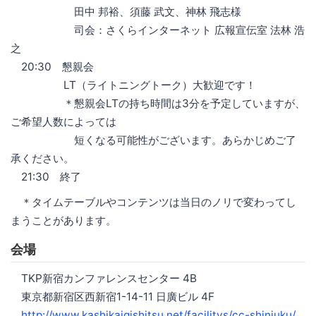
田中 邦裕、須藤 武文、神林 飛志様
司会：さくらインターネット 広報宣伝室 法林 浩
之
20:30 懇親会
LT（ライトニングトーク）大歓迎です！
＊懇親会LTの持ち時間は3分を予定していますが、
ご希望人数によっては
短くなる可能性がございます。あらかじめご了
承ください。
21:30 終了
＊タイムテーブルやコンテンツは当日のノリで変わってし
まうことがあります。
会場
TKP新宿カンファレンスセンター 4B
東京都新宿区西新宿1-14-11 日廣ビル 4F
http://www.kashikaigishitsu.net/facilitys/cc-shinjuku/