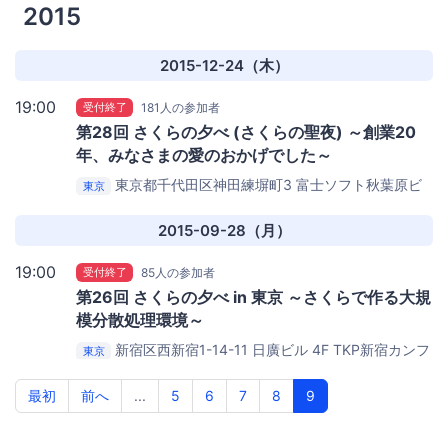
2015
2015-12-24（木）
19:00
受付終了
181人の参加者
第28回 さくらの夕べ (さくらの聖夜) ～創業20
年、みなさまの愛のおかげでした～
東京都千代田区神田練塀町3 富士ソフト秋葉原ビ
東京
ル 12F
DMM.make AKIBA Base
2015-09-28（月）
19:00
受付終了
85人の参加者
第26回 さくらの夕べ in 東京 ～さくらで作る大規
模分散処理環境～
新宿区西新宿1-14-11 日廣ビル 4F
TKP新宿カンフ
東京
ァレンスセンター 4B
最初
前へ
...
5
6
7
8
9